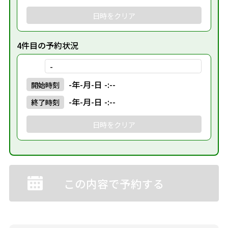
日時をクリア
4件目の予約状況
-
-年-月-日 -:--
開始
時刻
-年-月-日 -:--
終了
時刻
日時をクリア
この内容で予約する