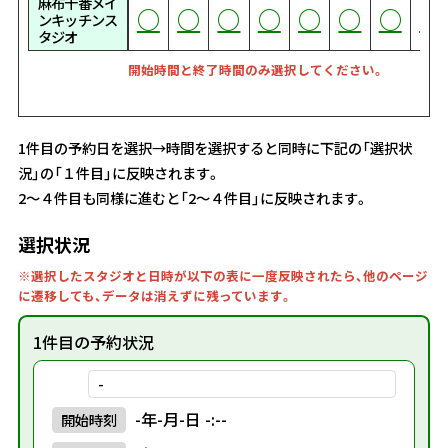
麻布十番メイ
○
○
○
○
○
○
○
○
○
○
○
○
○
○
○
○
○
○
○
○
○
○
○
○
○
○
○
ンキッチンス
タジオ
開始時間と終了時間のみ選択してください。
1件目の予約日を選択→時間を選択すると同時に下記の「選択状
況」の「１件目」に反映されます。
2～４件目も同様に進むと「2～４件目」に反映されます。
選択状況
※選択したスタジオと日時が以下の表に一度反映されたら、他のページ
に遷移しても、データは消えずに残っています。
1件目の予約状況
-
-年-月-日 -:--
開始
時刻