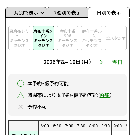
月別で表示
2週別で表示
日別で表示
東麻布レミ
麻布十番メ
麻布十番
麻布十番ル
ュー
イン
906
ーム
全スタジオ
キッチンス
キッチンス
キッチンス
キッチンス
タジオ
タジオ
タジオ
タジオ
2026年8月10日（月）
翌日
○
本予約・仮予約可能
△
時間帯により本予約・仮予約可能（
詳細
）
×
予約不可
0
30
4:30
1:00
5:00
1:30
5:30
2:00
6:00
2:30
6:30
3:00
7:00
3:30
0:00
7:30
4:00
0:30
8:00
4:30
1:00
8:30
5:00
1:30
9:00
5:30
2:00
9:30
6:
2