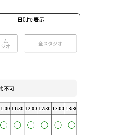
日別で表示
ーム
全スタジオ
タジオ
約不可
:00
11:00
3:30
11:30
4:00
12:00
4:30
12:30
5:00
13:00
5:30
13:30
6:00
14:00
6:30
14:30
7:00
15:00
7:30
15:30
0
○
○
○
○
○
○
○
○
○
○
○
○
○
○
○
○
○
○
○
○