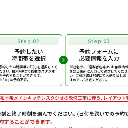
Step 02
Step 03
予約したい
予約フォームに
時間帯を選択
必要情報を入力
予約したい時間帯の「○」を選択してく
御社名や、ご担当者名等々、お客様情
ださい。
最大4件まで複数のスタジオ
を該当箇所に入力して送信してくださ
を予約することができます。
い。
ご請求書はPDFにてお送り致しま
※「×」は予約不可。
すので、ご指定ください。
布十番メインキッチンスタジオの改修工事に伴う、
レイアウト
刻と終了時刻を選んでください。(日付を跨いでの予約も
約することができます。