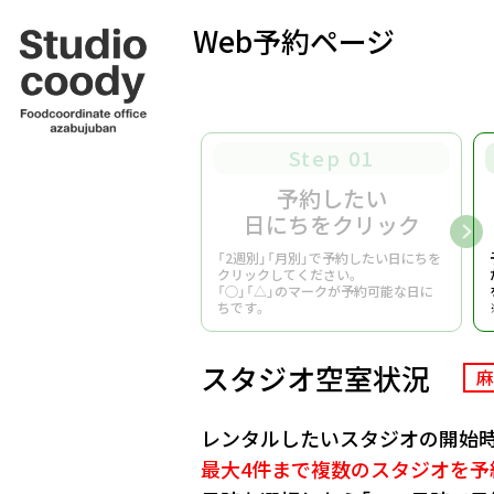
Web予約ページ
Step 01
予約したい
日にちをクリック
「2週別」「月別」で予約したい日にちを
クリックしてください。
「○」「△」のマークが予約可能な日に
ちです。
スタジオ空室状況
麻
レンタルしたいスタジオの開始時
最大4件まで複数のスタジオを予