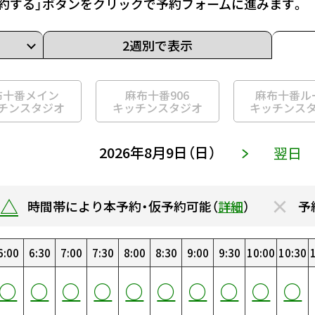
約する」ボタンをクリックで予約フォームに進みます。
2週別で表示
布十番メイン
麻布十番906
麻布十番ル
チンスタジオ
キッチンスタジオ
キッチンス
2026年8月9日（日）
翌日
△
×
時間帯により本予約・仮予約可能（
詳細
）
予
6:00
6:30
7:00
7:30
0:00
8:00
0:30
8:30
1:00
9:00
1:30
9:30
2:00
10:00
2:30
10:30
3
○
○
○
○
○
○
○
○
○
○
○
○
○
○
○
○