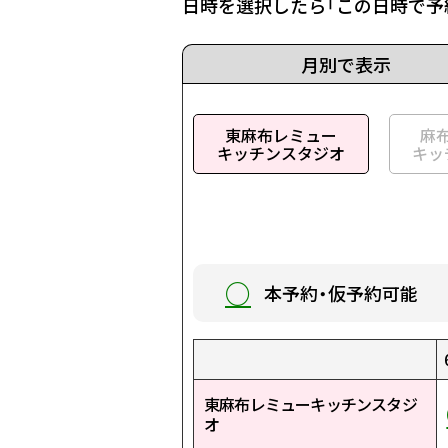
日時を選択したら「この日時で予
月別で表示
東麻布レミュー
麻
キッチンスタジオ
キッ
○
本予約・仮予約可能
1:00
1:30
2:00
2:30
3:00
3:30
4:00
4:30
5:00
5:30
東麻布レミューキッチンスタジ
○
○
○
○
○
○
○
○
○
○
オ