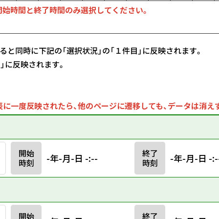
開始時間と終了時間のみ選択してください。
ると同時に下記の「選択状況」の「１件目」に反映されます。
目」に反映されます。
に一度反映されたら、他のページに遷移しても、データは消え
開始
終了
-年-月-日 -:--
-年-月-日 -:-
時刻
時刻
開始
終了