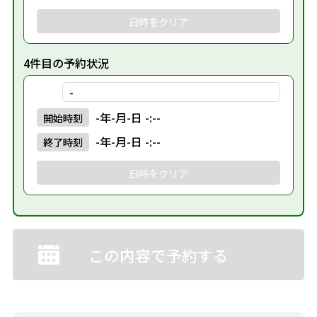
日時をクリア
4件目の予約状況
-
-年-月-日 -:--
開始
時刻
-年-月-日 -:--
終了
時刻
日時をクリア
この内容で予約する