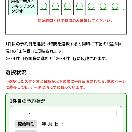
麻布十番メイ
○
○
○
○
○
○
○
○
○
○
○
○
○
○
○
○
○
○
○
○
○
○
○
○
○
○
○
○
○
○
○
○
○
○
○
○
○
○
○
○
○
○
○
○
○
○
○
○
○
○
○
○
○
○
○
○
○
○
○
○
○
○
○
○
○
○
○
○
○
○
○
○
○
ンキッチンス
タジオ
開始時間と終了時間のみ選択してください。
1件目の予約日を選択→時間を選択すると同時に下記の「選択状
況」の「１件目」に反映されます。
2～４件目も同様に進むと「2～４件目」に反映されます。
選択状況
※選択したスタジオと日時が以下の表に一度反映されたら、他のページ
に遷移しても、データは消えずに残っています。
1件目の予約状況
-
-年-月-日 -:--
開始
時刻