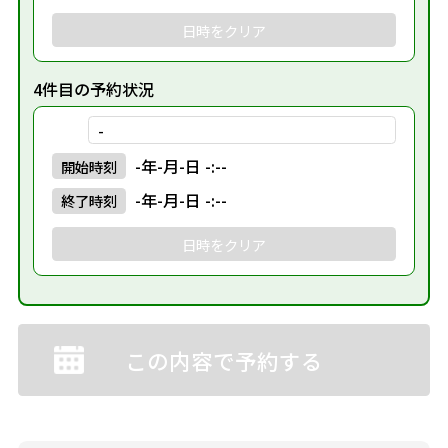
日時をクリア
4件目の予約状況
-
-年-月-日 -:--
開始
時刻
-年-月-日 -:--
終了
時刻
日時をクリア
この内容で予約する