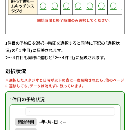
麻布十番ルー
○
○
○
○
○
○
○
○
○
○
○
○
○
○
○
○
○
○
○
○
○
○
○
○
○
○
○
○
○
○
○
○
○
○
○
○
○
○
○
○
○
○
○
○
○
○
○
○
○
○
○
○
○
○
○
○
○
○
○
○
○
○
○
○
○
○
○
○
○
○
○
○
○
ムキッチンス
タジオ
開始時間と終了時間のみ選択してください。
1件目の予約日を選択→時間を選択すると同時に下記の「選択状
況」の「１件目」に反映されます。
2～４件目も同様に進むと「2～４件目」に反映されます。
選択状況
※選択したスタジオと日時が以下の表に一度反映されたら、他のページ
に遷移しても、データは消えずに残っています。
1件目の予約状況
-
-年-月-日 -:--
開始
時刻