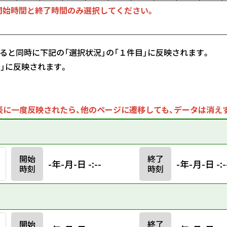
開始時間と終了時間のみ選択してください。
ると同時に下記の「選択状況」の「１件目」に反映されます。
目」に反映されます。
に一度反映されたら、他のページに遷移しても、データは消え
開始
終了
-年-月-日 -:--
-年-月-日 -:-
時刻
時刻
開始
終了