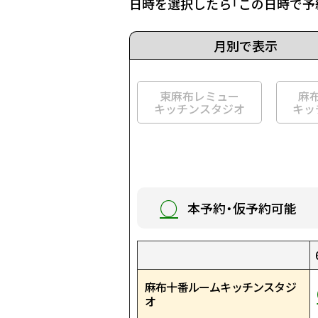
日時を選択したら「この日時で予
月別で表示
東麻布レミュー
麻
キッチンスタジオ
キッ
○
本予約・仮予約可能
1:00
9:00
17:00
1:30
9:30
17:30
2:00
10:00
18:00
2:30
10:30
18:30
3:00
11:00
19:00
3:30
11:30
19:30
4:00
12:00
20:00
4:30
12:30
20:30
5:00
13:00
21:00
5:30
13:30
21:30
麻布十番ルームキッチンスタジ
○
○
○
○
○
○
○
○
○
○
○
○
○
○
○
○
○
○
○
○
○
○
○
○
○
○
○
○
○
○
オ