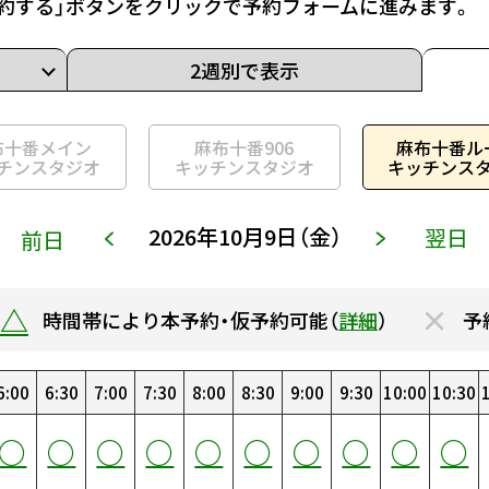
約する」ボタンをクリックで予約フォームに進みます。
2週別で表示
布十番メイン
麻布十番906
麻布十番ル
チンスタジオ
キッチンスタジオ
キッチンス
2026年10月9日（金）
翌日
前日
△
×
時間帯により本予約・仮予約可能（
詳細
）
予
6:00
14:00
22:00
6:30
14:30
22:30
7:00
15:00
23:00
7:30
15:30
23:30
0:00
8:00
16:00
0:30
8:30
16:30
1:00
9:00
17:00
1:30
9:30
17:30
2:00
10:00
18:00
2:30
10:30
18:30
3
○
○
○
○
○
○
○
○
○
○
○
○
○
○
○
○
○
○
○
○
○
○
○
○
○
○
○
○
○
○