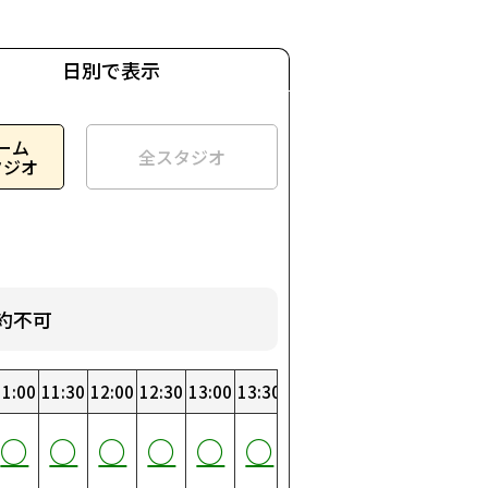
日別で表示
ーム
全スタジオ
タジオ
約不可
:00
11:00
19:00
3:30
11:30
19:30
4:00
12:00
20:00
4:30
12:30
20:30
5:00
13:00
21:00
5:30
13:30
21:30
6:00
14:00
22:00
6:30
14:30
22:30
7:00
15:00
23:00
7:30
15:30
23:30
0
○
○
○
○
○
○
○
○
○
○
○
○
○
○
○
○
○
○
○
○
○
○
○
○
○
○
○
○
○
○