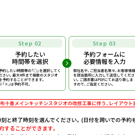
Step 02
Step 03
予約したい
予約フォームに
時間帯を選択
必要情報を入力
予約したい時間帯の「○」を選択してく
御社名や、ご担当者名等々、お客様情
ださい。
最大4件まで複数のスタジオ
を該当箇所に入力して送信してくださ
を予約することができます。
い。
ご請求書はPDFにてお送り致しま
※「×」は予約不可。
すので、ご指定ください。
布十番メインキッチンスタジオの改修工事に伴う、
レイアウト
刻と終了時刻を選んでください。(日付を跨いでの予約も
約することができます。