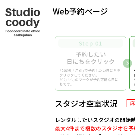
Web予約ページ
Step 01
予約したい
日にちをクリック
「2週別」「月別」で予約したい日にちを
クリックしてください。
「○」「△」のマークが予約可能な日に
ちです。
スタジオ空室状況
麻
レンタルしたいスタジオの開始時
最大4件まで複数のスタジオを予