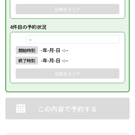
日時をクリア
4件目の予約状況
-
-年-月-日 -:--
開始
時刻
-年-月-日 -:--
終了
時刻
日時をクリア
この内容で予約する