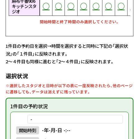
麻布十番906
○
○
○
○
○
○
○
○
○
○
○
○
○
○
○
○
○
○
○
○
○
○
○
○
○
○
○
○
○
○
○
○
○
○
○
○
○
○
○
○
○
○
○
○
○
○
○
○
○
○
○
○
○
○
○
○
○
○
○
○
○
○
○
○
○
○
○
○
○
○
○
○
○
キッチンスタ
ジオ
開始時間と終了時間のみ選択してください。
1件目の予約日を選択→時間を選択すると同時に下記の「選択状
況」の「１件目」に反映されます。
2～４件目も同様に進むと「2～４件目」に反映されます。
選択状況
※選択したスタジオと日時が以下の表に一度反映されたら、他のページ
に遷移しても、データは消えずに残っています。
1件目の予約状況
-
-年-月-日 -:--
開始
時刻