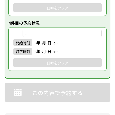
日時をクリア
4件目の予約状況
-
-年-月-日 -:--
開始
時刻
-年-月-日 -:--
終了
時刻
日時をクリア
この内容で予約する