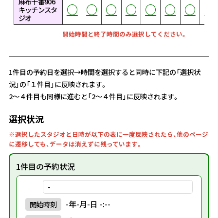
麻布十番906
○
○
○
○
○
○
○
○
○
○
○
○
○
○
○
○
○
○
○
○
○
○
○
○
○
○
○
○
○
○
○
○
○
○
○
○
○
○
○
○
○
○
○
○
○
○
○
○
○
○
○
○
○
○
○
○
○
○
○
○
○
○
○
○
○
○
○
○
○
○
○
○
○
キッチンスタ
ジオ
開始時間と終了時間のみ選択してください。
1件目の予約日を選択→時間を選択すると同時に下記の「選択状
況」の「１件目」に反映されます。
2～４件目も同様に進むと「2～４件目」に反映されます。
選択状況
※選択したスタジオと日時が以下の表に一度反映されたら、他のページ
に遷移しても、データは消えずに残っています。
1件目の予約状況
-
-年-月-日 -:--
開始
時刻