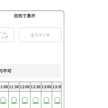
日別で表示
ーム
全スタジオ
タジオ
約不可
:00
11:00
19:00
3:30
11:30
19:30
4:00
12:00
20:00
4:30
12:30
20:30
5:00
13:00
21:00
5:30
13:30
21:30
6:00
14:00
22:00
6:30
14:30
22:30
7:00
15:00
23:00
7:30
15:30
23:30
0
○
○
○
○
○
○
○
○
○
○
○
○
○
○
○
○
○
○
○
○
○
○
○
○
○
○
○
○
○
○