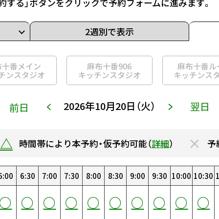
約する」ボタンをクリックで予約フォームに進みます。
2週別で表示
布十番メイン
麻布十番906
麻布十番ル
チンスタジオ
キッチンスタジオ
キッチンス
2026年10月20日（火）
翌日
前日
△
×
時間帯により本予約・仮予約可能（
詳細
）
予
6:00
14:00
22:00
6:30
14:30
22:30
7:00
15:00
23:00
7:30
15:30
23:30
0:00
8:00
16:00
0:30
8:30
16:30
1:00
9:00
17:00
1:30
9:30
17:30
2:00
10:00
18:00
2:30
10:30
18:30
3
○
○
○
○
○
○
○
○
○
○
○
○
○
○
○
○
○
○
○
○
○
○
○
○
○
○
○
○
○
○