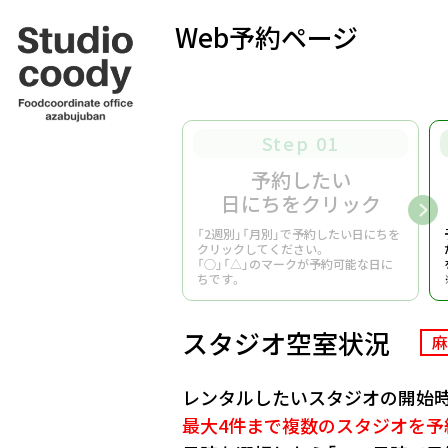
Web予約ページ
Step 01
予約したい
日にちをクリック
「2週別」「月別」で予約したい日にちを
クリックしてください。
「○」「△」のマークが予約可能な日に
ちです。
スタジオ空室状況
麻
レンタルしたいスタジオの開始時
最大4件まで複数のスタジオを予