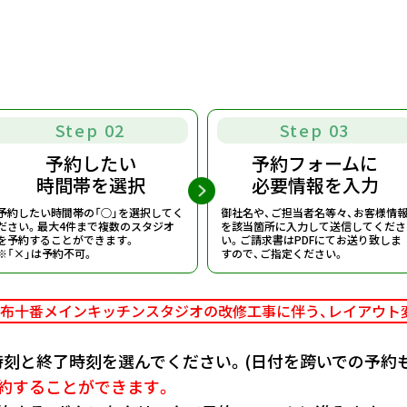
Step 02
Step 03
予約したい
予約フォームに
時間帯を選択
必要情報を入力
予約したい時間帯の「○」を選択してく
御社名や、ご担当者名等々、お客様情
ださい。
最大4件まで複数のスタジオ
を該当箇所に入力して送信してくださ
を予約することができます。
い。
ご請求書はPDFにてお送り致しま
※「×」は予約不可。
すので、ご指定ください。
布十番メインキッチンスタジオの改修工事に伴う、
レイアウト
刻と終了時刻を選んでください。(日付を跨いでの予約も
約することができます。