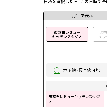
日時を選択したら「この日時で予
月別で表示
東麻布レミュー
麻
キッチンスタジオ
キッ
○
本予約・仮予約可能
1:00
9:00
17:00
1:30
9:30
17:30
2:00
10:00
18:00
2:30
10:30
18:30
3:00
11:00
19:00
3:30
11:30
19:30
4:00
12:00
20:00
4:30
12:30
20:30
5:00
13:00
21:00
5:30
13:30
21:30
東麻布レミューキッチンスタジ
○
○
○
○
○
○
○
○
○
○
○
○
○
○
○
○
○
○
○
○
○
○
○
○
○
○
○
○
○
○
オ