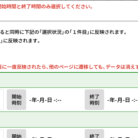
開始時間と終了時間のみ選択してください。
ると同時に下記の「選択状況」の「１件目」に反映されます。
目」に反映されます。
に一度反映されたら、他のページに遷移しても、データは消え
開始
終了
-年-月-日 -:--
-年-月-日 -:-
時刻
時刻
開始
終了