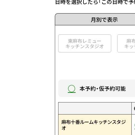
日時を選択したら「この日時で予
月別で表示
東麻布レミュー
麻
キッチンスタジオ
キッ
○
本予約・仮予約可能
1:00
9:00
17:00
1:30
9:30
17:30
2:00
10:00
18:00
2:30
10:30
18:30
3:00
11:00
19:00
3:30
11:30
19:30
4:00
12:00
20:00
4:30
12:30
20:30
5:00
13:00
21:00
5:30
13:30
21:30
麻布十番ルームキッチンスタジ
○
○
○
○
○
○
○
○
○
○
○
○
○
○
○
○
○
○
○
○
○
○
○
○
○
○
○
○
○
○
オ