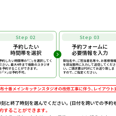
Step 02
Step 03
予約したい
予約フォームに
時間帯を選択
必要情報を入力
予約したい時間帯の「○」を選択してく
御社名や、ご担当者名等々、お客様情
ださい。
最大4件まで複数のスタジオ
を該当箇所に入力して送信してくださ
を予約することができます。
い。
ご請求書はPDFにてお送り致しま
※「×」は予約不可。
すので、ご指定ください。
布十番メインキッチンスタジオの改修工事に伴う、
レイアウト
刻と終了時刻を選んでください。(日付を跨いでの予約も
約することができます。