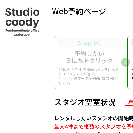
Web予約ページ
Step 01
予約したい
日にちをクリック
「2週別」「月別」で予約したい日にちを
クリックしてください。
「○」「△」のマークが予約可能な日に
ちです。
スタジオ空室状況
麻
レンタルしたいスタジオの開始時
最大4件まで複数のスタジオを予