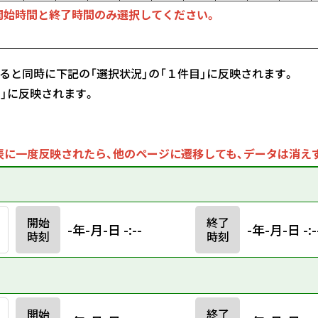
開始時間と終了時間のみ選択してください。
ると同時に下記の「選択状況」の「１件目」に反映されます。
目」に反映されます。
に一度反映されたら、他のページに遷移しても、データは消え
開始
終了
-年-月-日 -:--
-年-月-日 -:-
時刻
時刻
開始
終了