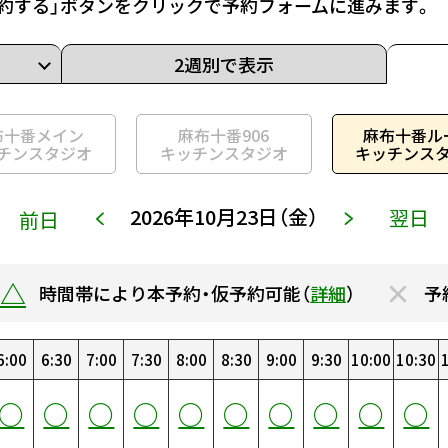
約する」ボタンをクリックで予約フォームに進みます。
2週別で表示
布十番メイン
麻布十番906
麻布十番ル
チンスタジオ
キッチンスタジオ
キッチンス
2026年10月23日（金）
翌日
前日
△
×
時間帯により本予約・仮予約可能（
詳細
）
予
6:00
14:00
22:00
6:30
14:30
22:30
7:00
15:00
23:00
7:30
15:30
23:30
0:00
8:00
16:00
0:30
8:30
16:30
1:00
9:00
17:00
1:30
9:30
17:30
2:00
10:00
18:00
2:30
10:30
18:30
3
○
○
○
○
○
○
○
○
○
○
○
○
○
○
○
○
○
○
○
○
○
○
○
○
○
○
○
○
○
○