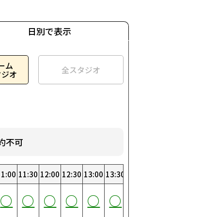
日別で表示
ーム
全スタジオ
タジオ
約不可
:00
11:00
19:00
3:30
11:30
19:30
4:00
12:00
20:00
4:30
12:30
20:30
5:00
13:00
21:00
5:30
13:30
21:30
6:00
14:00
22:00
6:30
14:30
22:30
7:00
15:00
23:00
7:30
15:30
23:30
0
○
○
○
○
○
○
○
○
○
○
○
○
○
○
○
○
○
○
○
○
○
○
○
○
○
○
○
○
○
○