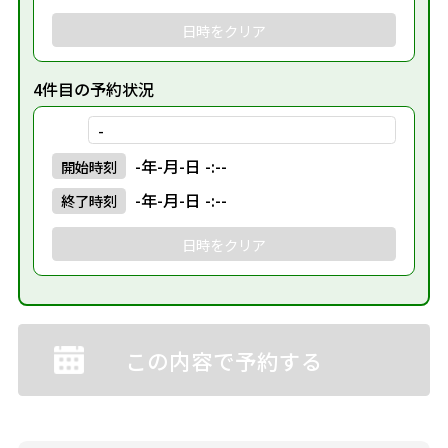
日時をクリア
4件目の予約状況
-
-年-月-日 -:--
開始
時刻
-年-月-日 -:--
終了
時刻
日時をクリア
この内容で予約する