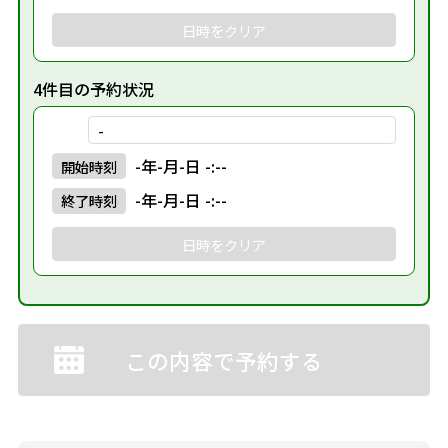
日時をクリア
4件目の予約状況
-
-年-月-日 -:--
開始
時刻
-年-月-日 -:--
終了
時刻
日時をクリア
この内容で予約する