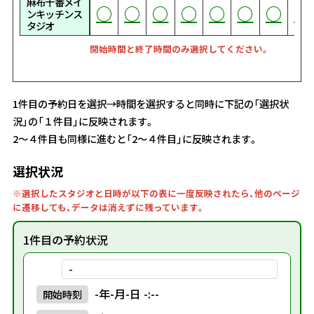
麻布十番メイ
○
○
○
○
○
○
○
○
○
○
○
○
○
○
○
○
○
○
○
○
○
○
○
○
○
○
○
○
○
○
○
○
○
○
○
○
○
○
○
○
○
○
○
○
○
○
○
○
○
○
○
○
○
○
○
○
○
○
○
○
○
○
○
○
○
○
○
○
○
○
○
○
○
ンキッチンス
タジオ
開始時間と終了時間のみ選択してください。
1件目の予約日を選択→時間を選択すると同時に下記の「選択状
況」の「１件目」に反映されます。
2～４件目も同様に進むと「2～４件目」に反映されます。
選択状況
※選択したスタジオと日時が以下の表に一度反映されたら、他のページ
に遷移しても、データは消えずに残っています。
1件目の予約状況
-
-年-月-日 -:--
開始
時刻