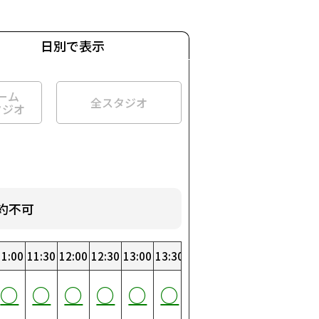
日別で表示
ーム
全スタジオ
タジオ
約不可
:00
11:00
19:00
3:30
11:30
19:30
4:00
12:00
20:00
4:30
12:30
20:30
5:00
13:00
21:00
5:30
13:30
21:30
6:00
14:00
22:00
6:30
14:30
22:30
7:00
15:00
23:00
7:30
15:30
23:30
0
○
○
○
○
○
○
○
○
○
○
○
○
○
○
○
○
○
○
○
○
○
○
○
○
○
○
○
○
○
○