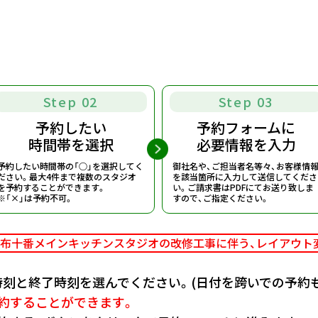
Step 02
Step 03
予約したい
予約フォームに
時間帯を選択
必要情報を入力
予約したい時間帯の「○」を選択してく
御社名や、ご担当者名等々、お客様情
ださい。
最大4件まで複数のスタジオ
を該当箇所に入力して送信してくださ
を予約することができます。
い。
ご請求書はPDFにてお送り致しま
※「×」は予約不可。
すので、ご指定ください。
布十番メインキッチンスタジオの改修工事に伴う、
レイアウト
刻と終了時刻を選んでください。(日付を跨いでの予約も
約することができます。