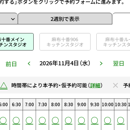
約する」ボタンをクリックで予約フォームに進みます。
2週別で表示
布十番メイン
麻布十番906
麻布十番ル
チンスタジオ
キッチンスタジオ
キッチンス
2026年11月4日（水）
翌日
前日
△
×
時間帯により本予約・仮予約可能（
詳細
）
予
6:00
14:00
22:00
6:30
14:30
22:30
7:00
15:00
23:00
7:30
15:30
23:30
0:00
8:00
16:00
0:30
8:30
16:30
1:00
9:00
17:00
1:30
9:30
17:30
2:00
10:00
18:00
2:30
10:30
18:30
3
○
○
○
○
○
○
○
○
○
○
○
○
○
○
○
○
○
○
○
○
○
○
○
○
○
○
○
○
○
○