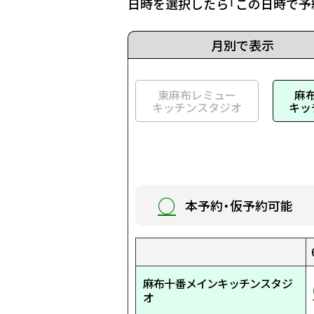
日時を選択したら「この日時で予
月別で表示
東麻布レミュー
麻
キッチンスタジオ
キッ
○
本予約・仮予約可能
1:00
9:00
17:00
1:30
9:30
17:30
2:00
10:00
18:00
2:30
10:30
18:30
3:00
11:00
19:00
3:30
11:30
19:30
4:00
12:00
20:00
4:30
12:30
20:30
5:00
13:00
21:00
5:30
13:30
21:30
麻布十番メインキッチンスタジ
○
○
○
○
○
○
○
○
○
○
○
○
○
○
○
○
○
○
○
○
○
○
○
○
○
○
○
○
○
○
オ