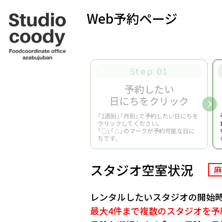
Web予約ページ
Step 01
予約したい
日にちをクリック
「2週別」「月別」で予約したい日にちを
クリックしてください。
「○」「△」のマークが予約可能な日に
ちです。
スタジオ空室状況
麻
レンタルしたいスタジオの開始時
最大4件まで複数のスタジオを予