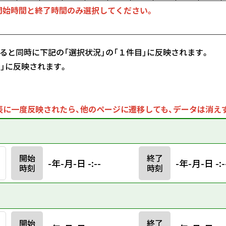
開始時間と終了時間のみ選択してください。
ると同時に下記の「選択状況」の「１件目」に反映されます。
目」に反映されます。
に一度反映されたら、他のページに遷移しても、データは消え
開始
終了
-年-月-日 -:--
-年-月-日 -:-
時刻
時刻
開始
終了