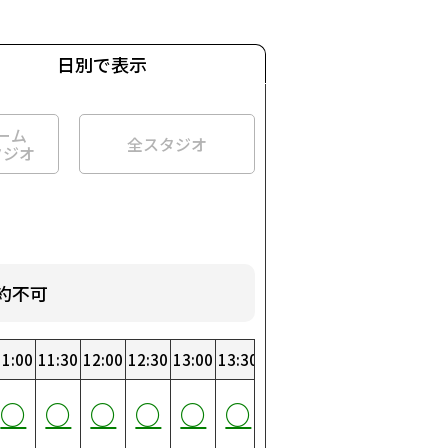
日別で表示
ーム
全スタジオ
タジオ
約不可
:00
11:00
19:00
3:30
11:30
19:30
4:00
12:00
20:00
4:30
12:30
20:30
5:00
13:00
21:00
5:30
13:30
21:30
6:00
14:00
22:00
6:30
14:30
22:30
7:00
15:00
23:00
7:30
15:30
23:30
0
○
○
○
○
○
○
○
○
○
○
○
○
○
○
○
○
○
○
○
○
○
○
○
○
○
○
○
○
○
○