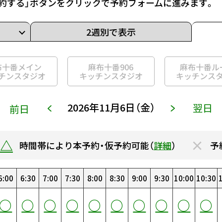
約する」ボタンをクリックで予約フォームに進みます。
2週別で表示
布十番メイン
麻布十番906
麻布十番ル
チンスタジオ
キッチンスタジオ
キッチンス
2026年11月6日（金）
翌日
前日
△
×
時間帯により本予約・仮予約可能（
詳細
）
予
6:00
14:00
22:00
6:30
14:30
22:30
7:00
15:00
23:00
7:30
15:30
23:30
0:00
8:00
16:00
0:30
8:30
16:30
1:00
9:00
17:00
1:30
9:30
17:30
2:00
10:00
18:00
2:30
10:30
18:30
3
○
○
○
○
○
○
○
○
○
○
○
○
○
○
○
○
○
○
○
○
○
○
○
○
○
○
○
○
○
○