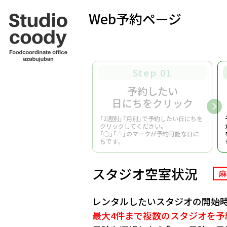
Web予約ページ
Step 01
予約したい
日にちをクリック
「2週別」「月別」で予約したい日にちを
クリックしてください。
「○」「△」のマークが予約可能な日に
ちです。
スタジオ空室状況
麻
レンタルしたいスタジオの開始時
最大4件まで複数のスタジオを予