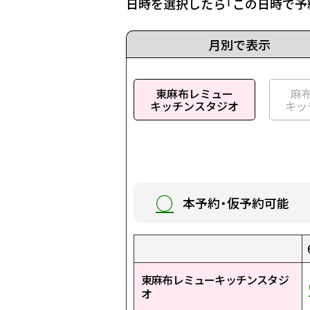
日時を選択したら「この日時で予
月別で表示
東麻布レミュー
麻
キッチンスタジオ
キッ
○
本予約・仮予約可能
1:00
9:00
17:00
1:30
9:30
17:30
2:00
10:00
18:00
2:30
10:30
18:30
3:00
11:00
19:00
3:30
11:30
19:30
4:00
12:00
20:00
4:30
12:30
20:30
5:00
13:00
21:00
5:30
13:30
21:30
東麻布レミューキッチンスタジ
○
○
○
○
○
○
○
○
○
○
○
○
○
○
○
○
○
○
○
○
○
○
○
○
○
○
○
○
○
○
オ