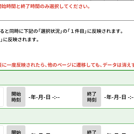
開始時間と終了時間のみ選択してください。
ると同時に下記の「選択状況」の「１件目」に反映されます。
目」に反映されます。
に一度反映されたら、他のページに遷移しても、データは消え
開始
終了
-年-月-日 -:--
-年-月-日 -:-
時刻
時刻
開始
終了