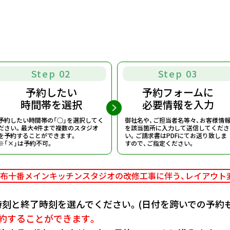
Step 02
Step 03
予約したい
予約フォームに
時間帯を選択
必要情報を入力
予約したい時間帯の「○」を選択してく
御社名や、ご担当者名等々、お客様情
ださい。
最大4件まで複数のスタジオ
を該当箇所に入力して送信してくださ
を予約することができます。
い。
ご請求書はPDFにてお送り致しま
※「×」は予約不可。
すので、ご指定ください。
布十番メインキッチンスタジオの改修工事に伴う、
レイアウト
刻と終了時刻を選んでください。(日付を跨いでの予約も
約することができます。