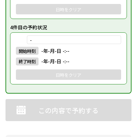
日時をクリア
4件目の予約状況
-
-年-月-日 -:--
開始
時刻
-年-月-日 -:--
終了
時刻
日時をクリア
この内容で予約する