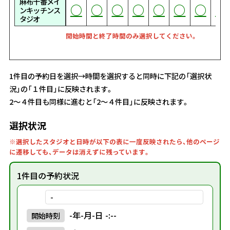
麻布十番メイ
○
○
○
○
○
○
○
○
○
○
○
○
○
○
○
○
○
○
○
○
○
○
○
○
○
○
○
○
○
○
○
○
○
○
○
○
○
○
○
○
○
○
○
○
○
○
○
○
○
○
○
○
○
○
○
○
○
○
○
○
○
○
○
○
○
○
○
○
○
○
○
○
○
ンキッチンス
タジオ
開始時間と終了時間のみ選択してください。
1件目の予約日を選択→時間を選択すると同時に下記の「選択状
況」の「１件目」に反映されます。
2～４件目も同様に進むと「2～４件目」に反映されます。
選択状況
※選択したスタジオと日時が以下の表に一度反映されたら、他のページ
に遷移しても、データは消えずに残っています。
1件目の予約状況
-
-年-月-日 -:--
開始
時刻