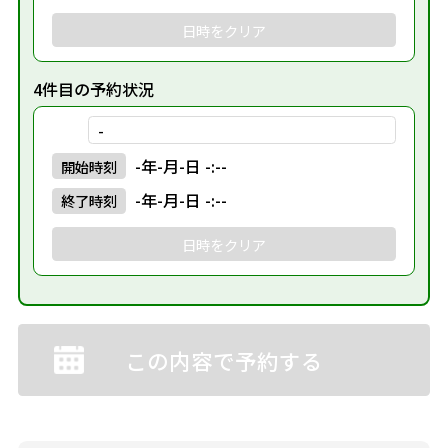
日時をクリア
4件目の予約状況
-
-年-月-日 -:--
開始
時刻
-年-月-日 -:--
終了
時刻
日時をクリア
この内容で予約する