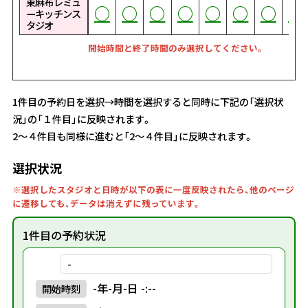
東麻布レミュ
○
○
○
○
○
○
○
○
○
○
○
○
○
○
○
○
○
○
○
○
○
○
○
○
○
○
○
○
○
○
○
○
○
○
○
○
○
○
○
○
○
○
○
○
○
○
○
○
○
○
○
○
○
○
○
○
○
○
○
○
○
○
○
○
○
○
○
○
○
○
○
○
○
ーキッチンス
タジオ
開始時間と終了時間のみ選択してください。
1件目の予約日を選択→時間を選択すると同時に下記の「選択状
況」の「１件目」に反映されます。
2～４件目も同様に進むと「2～４件目」に反映されます。
選択状況
※選択したスタジオと日時が以下の表に一度反映されたら、他のページ
に遷移しても、データは消えずに残っています。
1件目の予約状況
-
-年-月-日 -:--
開始
時刻