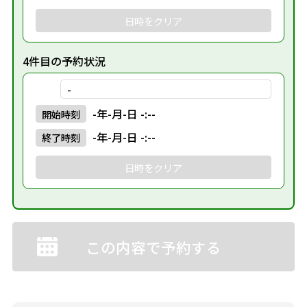
日時をクリア
4件目の予約状況
-
-年-月-日 -:--
開始
時刻
-年-月-日 -:--
終了
時刻
日時をクリア
この内容で予約する