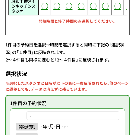
麻布十番メイ
○
○
○
○
○
○
○
○
○
○
○
○
○
○
○
○
○
○
○
○
○
○
○
○
○
○
○
○
○
○
○
○
○
○
○
○
○
○
○
○
○
○
○
○
○
○
○
○
○
○
○
○
○
○
○
○
○
○
○
○
○
○
○
○
○
○
○
○
○
○
○
○
○
ンキッチンス
タジオ
開始時間と終了時間のみ選択してください。
1件目の予約日を選択→時間を選択すると同時に下記の「選択状
況」の「１件目」に反映されます。
2～４件目も同様に進むと「2～４件目」に反映されます。
選択状況
※選択したスタジオと日時が以下の表に一度反映されたら、他のページ
に遷移しても、データは消えずに残っています。
1件目の予約状況
-
-年-月-日 -:--
開始
時刻