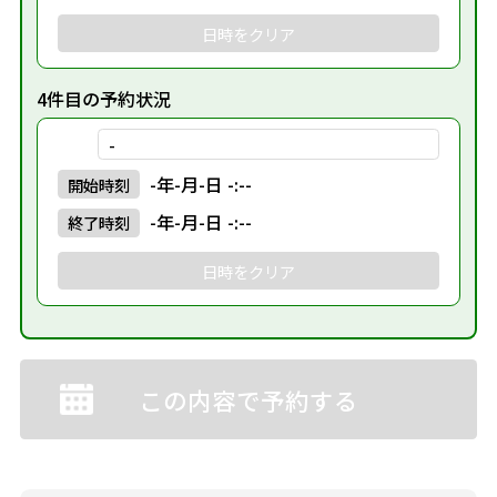
日時をクリア
4件目の予約状況
-
-年-月-日 -:--
開始
時刻
-年-月-日 -:--
終了
時刻
日時をクリア
この内容で予約する