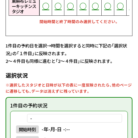
東麻布レミュ
○
○
○
○
○
○
○
○
○
○
○
○
○
○
○
○
○
○
○
○
○
○
○
○
○
○
○
○
○
○
○
○
○
○
○
○
○
○
○
○
○
○
○
○
○
○
○
○
○
○
○
○
○
○
○
○
○
○
○
○
○
○
○
○
○
○
○
○
○
○
○
○
○
ーキッチンス
タジオ
開始時間と終了時間のみ選択してください。
1件目の予約日を選択→時間を選択すると同時に下記の「選択状
況」の「１件目」に反映されます。
2～４件目も同様に進むと「2～４件目」に反映されます。
選択状況
※選択したスタジオと日時が以下の表に一度反映されたら、他のページ
に遷移しても、データは消えずに残っています。
1件目の予約状況
-
-年-月-日 -:--
開始
時刻