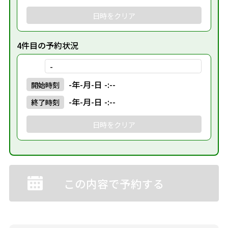
日時をクリア
4件目の予約状況
-
-年-月-日 -:--
開始
時刻
-年-月-日 -:--
終了
時刻
日時をクリア
この内容で予約する