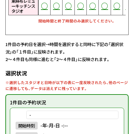
東麻布レミュ
○
○
○
○
○
○
○
○
○
○
○
○
○
○
○
○
○
○
○
○
○
○
○
○
○
○
○
○
○
○
○
○
○
○
○
○
○
○
○
○
○
○
○
○
○
○
○
○
○
○
○
○
○
○
○
○
○
○
○
○
○
○
○
○
○
○
○
○
○
○
○
○
○
ーキッチンス
タジオ
開始時間と終了時間のみ選択してください。
1件目の予約日を選択→時間を選択すると同時に下記の「選択状
況」の「１件目」に反映されます。
2～４件目も同様に進むと「2～４件目」に反映されます。
選択状況
※選択したスタジオと日時が以下の表に一度反映されたら、他のページ
に遷移しても、データは消えずに残っています。
1件目の予約状況
-
-年-月-日 -:--
開始
時刻