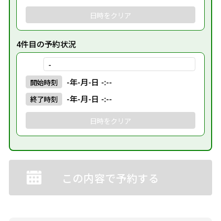
日時をクリア
4件目の予約状況
-
-年-月-日 -:--
開始
時刻
-年-月-日 -:--
終了
時刻
日時をクリア
この内容で予約する