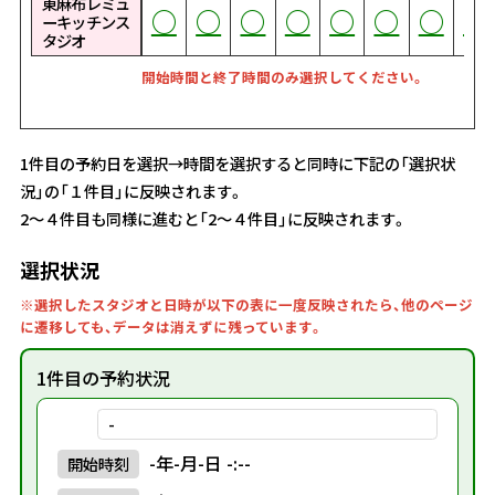
東麻布レミュ
○
○
○
○
○
○
○
○
○
○
○
○
○
○
○
○
○
○
○
○
○
○
○
○
○
○
○
○
○
○
○
○
○
○
○
○
○
○
○
○
○
○
○
○
○
○
○
○
○
○
○
○
○
○
○
○
○
○
○
○
○
○
○
○
○
○
○
○
○
○
○
○
○
ーキッチンス
タジオ
開始時間と終了時間のみ選択してください。
1件目の予約日を選択→時間を選択すると同時に下記の「選択状
況」の「１件目」に反映されます。
2～４件目も同様に進むと「2～４件目」に反映されます。
選択状況
※選択したスタジオと日時が以下の表に一度反映されたら、他のページ
に遷移しても、データは消えずに残っています。
1件目の予約状況
-
-年-月-日 -:--
開始
時刻