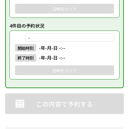
日時をクリア
4件目の予約状況
-
-年-月-日 -:--
開始
時刻
-年-月-日 -:--
終了
時刻
日時をクリア
この内容で予約する