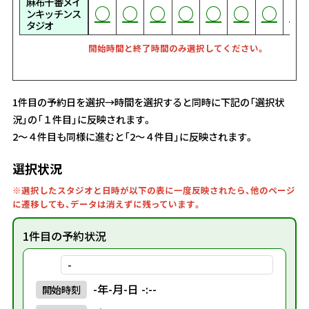
麻布十番メイ
○
○
○
○
○
○
○
○
○
○
○
○
○
○
○
○
○
○
○
○
○
○
○
○
○
○
○
○
○
○
○
○
○
○
○
○
○
○
○
○
○
○
○
○
○
○
○
○
○
○
○
○
○
○
○
○
○
○
○
○
○
○
○
○
○
○
○
○
○
○
○
○
○
ンキッチンス
タジオ
開始時間と終了時間のみ選択してください。
1件目の予約日を選択→時間を選択すると同時に下記の「選択状
況」の「１件目」に反映されます。
2～４件目も同様に進むと「2～４件目」に反映されます。
選択状況
※選択したスタジオと日時が以下の表に一度反映されたら、他のページ
に遷移しても、データは消えずに残っています。
1件目の予約状況
-
-年-月-日 -:--
開始
時刻